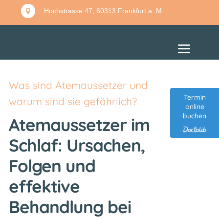
Hochstrasse 47, 60313 Frankfurt a. M.

Was sind Atemaussetzer und
Termin
warum sind sie gefährlich?
online
buchen
Atemaussetzer im
Schlaf
: Ursachen,
Folgen und
effektive
Behandlung bei